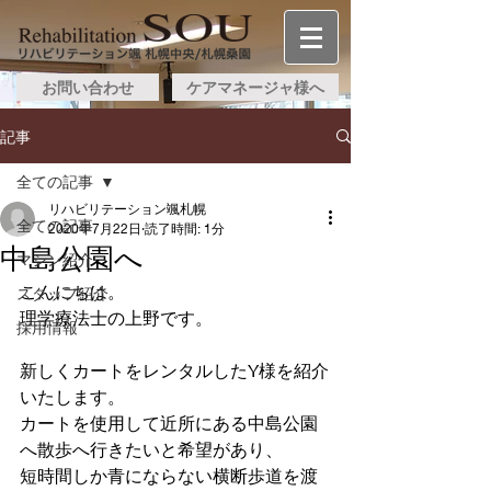
お問い合わせ
ケアマネージャ様へ
記事
全ての記事
リハビリテーション颯札幌
全ての記事
2020年7月22日
読了時間: 1分
中島公園へ
マシン紹介
こんにちは。
スタッフ紹介
理学療法士の上野です。
採用情報
新しくカートをレンタルしたY様を紹介
いたします。
カートを使用して近所にある中島公園
へ散歩へ行きたいと希望があり、
短時間しか青にならない横断歩道を渡