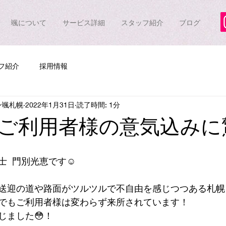
颯について
サービス詳細
スタッフ紹介
ブログ
フ紹介
採用情報
ン颯札幌
2022年1月31日
読了時間: 1分
ご利用者様の意気込みに
  門別光恵です☺️
送迎の道や路面がツルツルで不自由を感じつつある札幌…
でもご利用者様は変わらず来所されています！
じました😳！