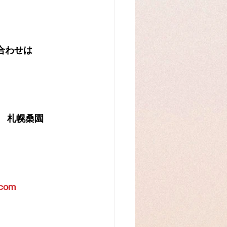
合わせは
　札幌桑園　
.com