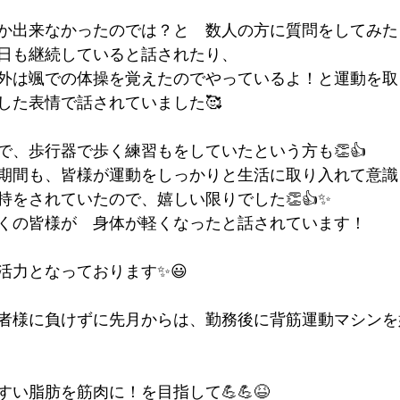
か出来なかったのでは？と　数人の方に質問をしてみた
日も継続していると話されたり、
外は颯での体操を覚えたのでやっているよ！と運動を取
した表情で話されていました🥰
で、歩行器で歩く練習もをしていたという方も👏👍
期間も、皆様が運動をしっかりと生活に取り入れて意識
持をされていたので、嬉しい限りでした👏👍✨
くの皆様が　身体が軽くなったと話されています！
活力となっております✨😃
者様に負けずに先月からは、勤務後に背筋運動マシンを
い脂肪を筋肉に！を目指して💪💪😆