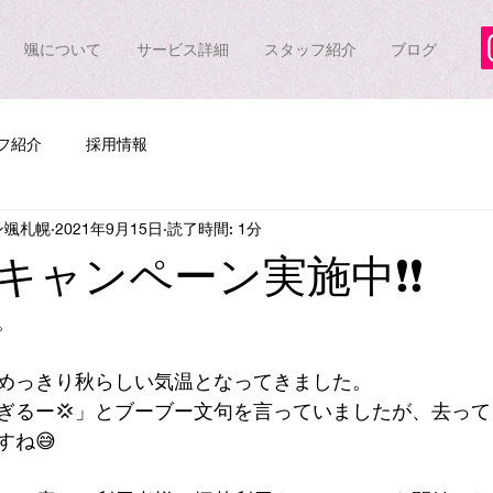
颯について
サービス詳細
スタッフ紹介
ブログ
フ紹介
採用情報
ン颯札幌
2021年9月15日
読了時間: 1分
キャンペーン実施中❗❗
。
めっきり秋らしい気温となってきました。
ぎるー💢」とブーブー文句を言っていましたが、去っ
すね😅