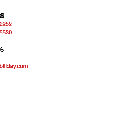
颯　
6252
5530
ら
biliday.com