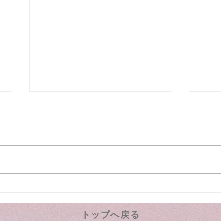
大切な家、資産を託す家族信
住ま
託説明会
スド
お知
トップへ戻る