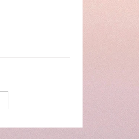
い×福祉のご提案・ハウ
ゥ 札幌桑園 オープンの
らせ