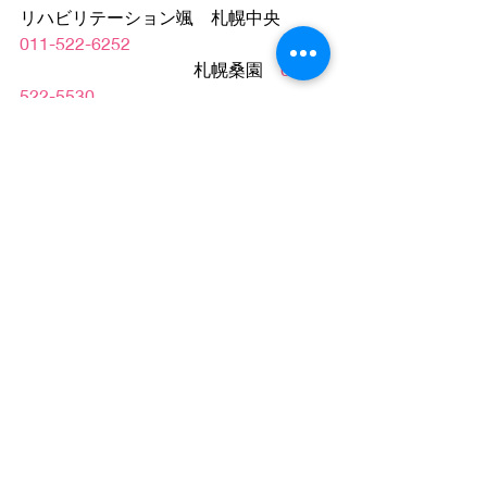
リハビリテーション颯　札幌中央　
011-522-6252
                                        札幌桑園　
011-
522-5530
ホームページはこちら
⇩　⇩　⇩　⇩　⇩
 http://www.fcs-rehabiliday.com