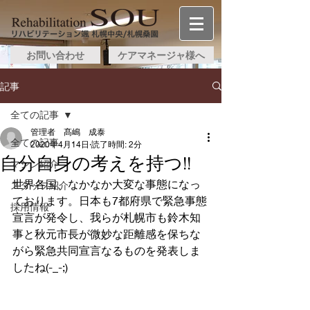
お問い合わせ
ケアマネージャ様へ
記事
全ての記事
管理者 髙嶋 成泰
全ての記事
2020年4月14日
読了時間: 2分
自分自身の考えを持つ!!
マシン紹介
世界各国、なかなか大変な事態になっ
スタッフ紹介
ております。日本も7都府県で緊急事態
採用情報
宣言が発令し、我らが札幌市も鈴木知
事と秋元市長が微妙な距離感を保ちな
がら緊急共同宣言なるものを発表しま
したね(-_-;)