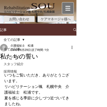
お問い合わせ
ケアマネージャ様へ
記事
全ての記事
介護福祉士 松浦
全ての記事
2016年6月29日
読了時間: 1分
私たちの誓い
マシン紹介
スタッフ紹介
採用情報
いつもご覧いただき、ありがとうござ
います。
リハビリテーション颯　札幌中央　介
護福祉士　松浦です。
夏を感じる季節に少しづつ近づいてき
ましたね。