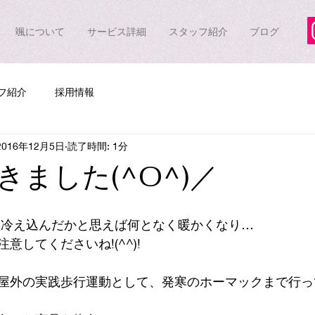
颯について
サービス詳細
スタッフ紹介
ブログ
フ紹介
採用情報
2016年12月5日
読了時間: 1分
きました(^O^)／
に冷え込んだかと思えば何となく暖かくなり…
意してくださいね!(^^)!
屋外の実践歩行運動として、発寒のホーマックまで行っ