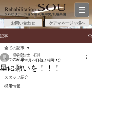
お問い合わせ
ケアマネージャ様へ
記事
全ての記事
理学療法士 石川
全ての記事
2016年12月29日
読了時間: 1分
星に願いを！！！
マシン紹介
スタッフ紹介
採用情報