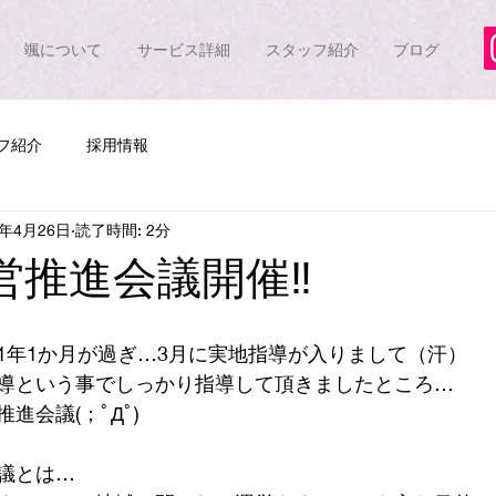
颯について
サービス詳細
スタッフ紹介
ブログ
フ紹介
採用情報
7年4月26日
読了時間: 2分
営推進会議開催‼
1年1か月が過ぎ…3月に実地指導が入りまして（汗）
導という事でしっかり指導して頂きましたところ…
進会議(；ﾟДﾟ)
議とは…