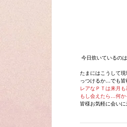
 今日炊いているの
たまにはこうして現
っつけるか…でも皆
レアなＰＴは来月も再
もし会えたら…何か
皆様お気軽に会いに