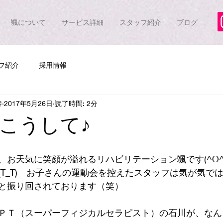
颯について
サービス詳細
スタッフ紹介
ブログ
フ紹介
採用情報
泰
2017年5月26日
読了時間: 2分
こうして♪
、お天気に笑顔が溢れるリハビリテーション颯です(^O^
T_T)　お子さんの運動会を控えたスタッフは気が気ではない
と振り回されております（笑）
ＰＴ（スーパーフィジカルセラピスト）の石川が、なん