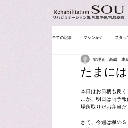
全ての記事
マシン紹介
スタッ
管理者 髙嶋 成
たまには
本日はお日柄も良く
…が、明日は雨予報(
場所取りだお弁当だ
さて、今週は颯のＳ