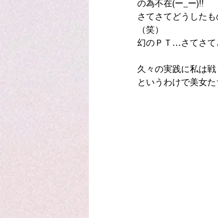
の為不在(ー_ー)!!
さてさてどうしたも
（笑）
幻のＰＴ…さてさてど
久々の実践に私は戦々
というわけで美女た