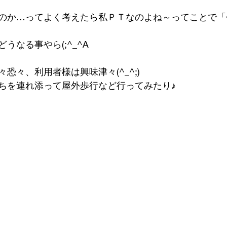
のか…ってよく考えたら私ＰＴなのよね～ってことで「
うなる事やら(;^_^A
恐々、利用者様は興味津々(^_^;)
ちを連れ添って屋外歩行など行ってみたり♪