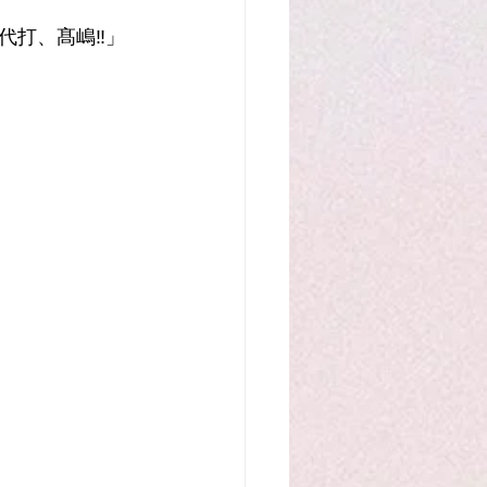
代打、髙嶋‼」