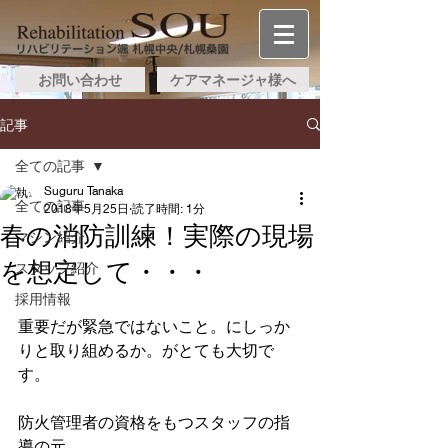
お問い合わせ
ケアマネージャ様へ
記事
全ての記事
Suguru Tanaka
全ての記事
2018年5月25日
読了時間: 1分
春の消防訓練！実際の現場
マシン紹介
を想定して・・・
スタッフ紹介
採用情報
重要だが緊急ではないこと。にしっか
りと取り組めるか。がとても大切で
す。
防火管理者の資格をもつスタッフの指
導の元、