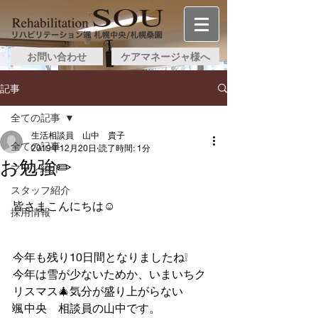
お問い合わせ
ケアマネージャ様へ
記事
全ての記事
生活相談員 山中 貴子
全ての記事
2019年12月20日
読了時間: 1分
お勉強✏
マシン紹介
スタッフ紹介
皆さまこんにちは☺
採用情報
今年も残り10日間となりましたね❕
今年は雪が少ないためか、いまいちク
リスマス🎄気分が盛り上がらない
颯中央　相談員の山中です。