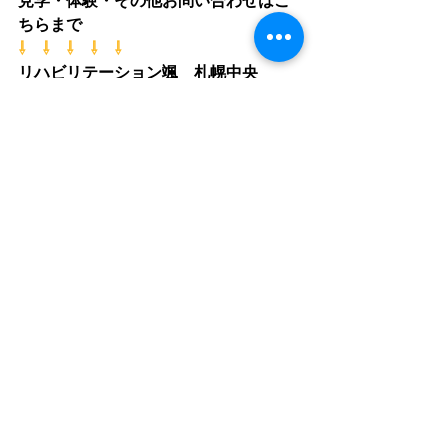
ちらまで
⇩　⇩　⇩　⇩　⇩
リハビリテーション颯　札幌中央　
011-522-6252
                                        札幌桑園　
011-
522-5530
ホームページはこちら
⇩　⇩　⇩　⇩　⇩
http://www.fcs-rehabiliday.com