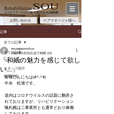
お問い合わせ
ケアマネージャ様へ
記事
全ての記事
sousapporochuo
全ての記事
2020年3月23日
読了時間: 2分
「和紙の魅力を感じて欲し
マシン紹介
い....」
スタッフ紹介
採用情報
皆様こんにちは(#^.^#)
中央　松浦です。
道内はコロナウイルスの話題に翻弄さ
れておりますが、リハビリテーション
颯札幌は二事業所とも通常どおり稼働
しております。