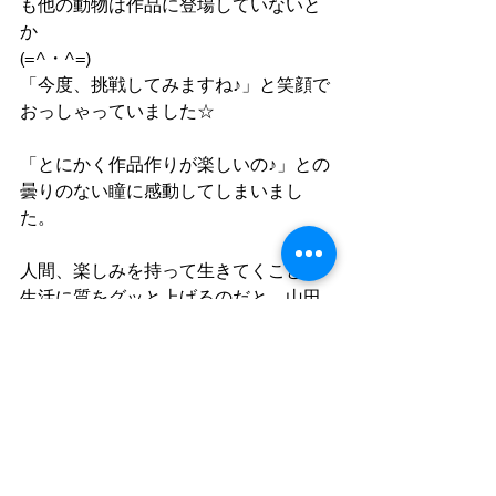
も他の動物は作品に登場していないと
か
(=^・^=)
「今度、挑戦してみますね♪」と笑顔で
おっしゃっていました☆
「とにかく作品作りが楽しいの♪」との
曇りのない瞳に感動してしまいまし
た。
人間、楽しみを持って生きてくことが
生活に質をグッと上げるのだと、山田
様とお話しをしながら感じました。
是非、リハビリテーション颯札幌中央
まで作品をご観覧にいらして下さい
ね。
見学・体験・その他お問い合わせはこ