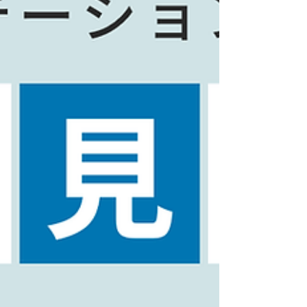
寄り添い、⼈⽣の⼟台となる“住まい”を通して笑顔
と安⼼をお届けできるよう、スタッフ⼀同、誠⼼
誠意努めてまいります。今後とも変わらぬご⽀援
ご厚情を賜りますよう、⼼よりお願い申し上げま
す。 お住まいや土地のご相談、相続、住み替え、
売りたい、買いたい、リフォームしたいなど、お
気軽にご相談ください。 敬具 オープン⽇ ： 11 ⽉
10 ⽇（⽉） 店 舗 名 ： ハウスドゥ 札幌桑園 会 社
名 ： 株式会社ファミリーサネスト 代表取締役 ：
⽥中 卓 店