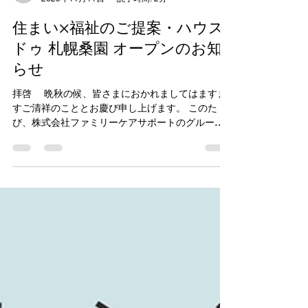
リハビリテーション颯札幌
2025年11月11日
読了時間: 2分
住まい×福祉のご提案・ハウス
ドゥ 札幌桑園 オープンのお知
らせ
拝啓 晩秋の候、皆さまにおかれましてはますま
すご清祥のこととお慶び申し上げます。 このた
び、株式会社ファミリーケアサポートのグループ
会社として 株式会社ファミリーサネストを⽴ち上
げ、不動産売買仲介事業「ハウスドゥ 札幌桑園」
をオープン致しました。 私たちは、創業以来２５
年に渡り福祉事業を通じて培ってきた「感謝と感
動にあふれる会社づくりを通じて、あなたらしい
⼈⽣の過ごし⽅を応援する」という想いを、住ま
いの分野にも広げ、「住まい × 福祉 × 地域」の新
しい価値を創造してまいります。 地域の皆さまに