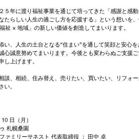
２５年に渡り福祉事業を通じて培ってきた「感謝と感動
なたらしい⼈⽣の過ごし⽅を応援する」という想いを、
 福祉 × 地域」の新しい価値を創造してまいります。
添い、⼈⽣の⼟台となる“住まい”を通して笑顔と安⼼を
誠⼼誠意努めてまいります。今後とも変わらぬご⽀援ご
申し上げます。
相談、相続、住み替え、売りたい、買いたい、リフォー
さい。
⽉ 10 ⽇（⽉）
ドゥ 札幌桑園
社ファミリーサネスト 代表取締役 ： ⽥中 卓