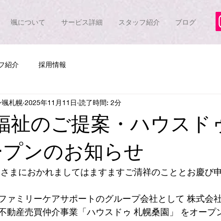
颯について
サービス詳細
スタッフ紹介
ブログ
フ紹介
採用情報
ン颯札幌
2025年11月11日
読了時間: 2分
福祉のご提案・ハウスドゥ
ープンのお知らせ
皆さまにおかれましてはますますご清祥のこととお慶び
ファミリーケアサポートのグループ会社として 株式会
不動産売買仲介事業「ハウスドゥ 札幌桑園」 をオープ