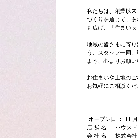
私たちは、創業以来
づくりを通じて、あ
も広げ、「住まい ×
地域の皆さまに寄り
う、スタッフ⼀同、
よう、⼼よりお願い
お住まいや土地のご
お気軽にご相談くだ
 オープン⽇ ： 11 
店 舗 名 ： ハウス
会 社 名 ： 株式会