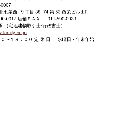
0007
⻄ 19 丁⽬ 38−74 第 53 藤栄ビル１F
0‐0017 店舗ＦＡＸ ： 011‐590‐0023
 琢 （宅地建物取引⼠/⾏政書⼠）
family-sn.jp
：００〜１８：００ 定 休 ⽇ ： ⽔曜⽇・年末年始