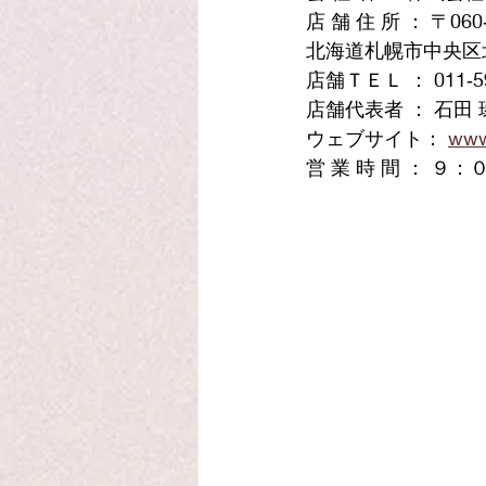
店 舗 住 所 ： 〒060‐
北海道札幌市中央区北七条
店舗ＴＥＬ ： 011‐59
店舗代表者 ： ⽯⽥
ウェブサイト： 
www.
営 業 時 間 ： ９