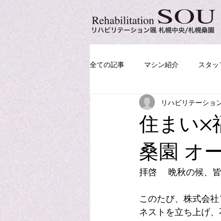
全ての記事
マシン紹介
スタッ
リハビリテーショ
住まい×
桑園 オ
拝啓 　晩秋の候、
このたび、株式会社
ネストを⽴ち上げ、