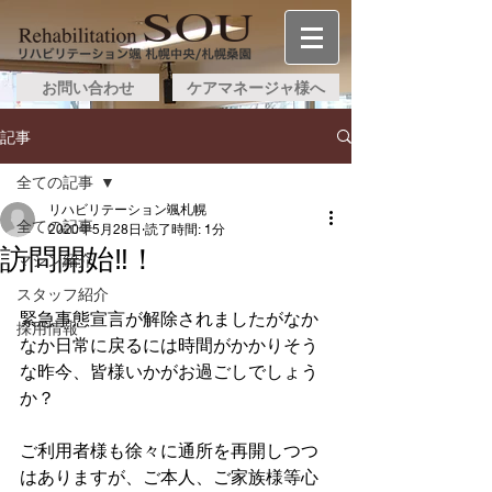
お問い合わせ
ケアマネージャ様へ
記事
全ての記事
リハビリテーション颯札幌
全ての記事
2020年5月28日
読了時間: 1分
訪問開始‼！
マシン紹介
スタッフ紹介
緊急事態宣言が解除されましたがなか
採用情報
なか日常に戻るには時間がかかりそう
な昨今、皆様いかがお過ごしでしょう
か？
ご利用者様も徐々に通所を再開しつつ
はありますが、ご本人、ご家族様等心