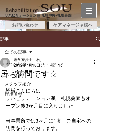
お問い合わせ
ケアマネージャ様へ
記事
全ての記事
理学療法士 石川
全ての記事
2019年7月18日
読了時間: 1分
居宅訪問です☆
マシン紹介
スタッフ紹介
皆様こんにちは！
採用情報
リハビリテーション颯　札幌桑園もオ
ープン後3か月目に入りました。
当事業所では3ヶ月に1度、ご自宅への
訪問を行っております。