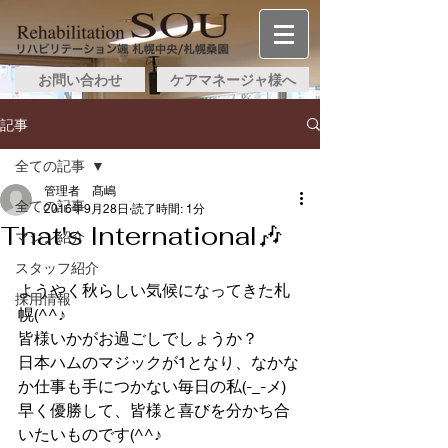
お問い合わせ
ケアマネージャ様へ
記事
全ての記事
管理者 髙嶋
全ての記事
2016年9月28日
読了時間: 1分
That's International🎶
マシン紹介
スタッフ紹介
ようやく秋らしい気候になってきた札
採用情報
幌(^^♪
皆様いかがお過ごしでしょうか？
日本ハムのマジックが1となり、なかな
か仕事も手につかない毎日の私(-_-メ)
早く優勝して、皆様と喜びを分かち合
いたいものです(^^♪