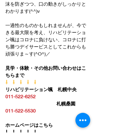
沫を防ぎつつ、口の動きがしっかりと
わかります(^^)v
一過性のものかもしれませんが、今で
きる最大限を考え、リハビリテーショ
ン颯はコロナに負けない、コロナに打
ち勝つデイサービスとしてこれからも
頑張りま～す(^O^)／
見学・体験・その他お問い合わせはこ
ちらまで
⇩　⇩　⇩　⇩　⇩
リハビリテーション颯　札幌中央　
011-522-6252
札幌桑園　
011-522-5530
ホームページはこちら
⇩　⇩　⇩　⇩　⇩