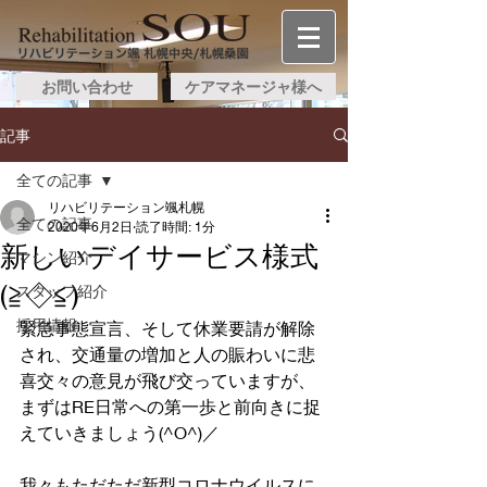
お問い合わせ
ケアマネージャ様へ
記事
全ての記事
リハビリテーション颯札幌
全ての記事
2020年6月2日
読了時間: 1分
新しいデイサービス様式
マシン紹介
(≧◇≦)
スタッフ紹介
採用情報
緊急事態宣言、そして休業要請が解除
され、交通量の増加と人の賑わいに悲
喜交々の意見が飛び交っていますが、
まずはRE日常への第一歩と前向きに捉
えていきましょう(^O^)／
我々もただただ新型コロナウイルスに